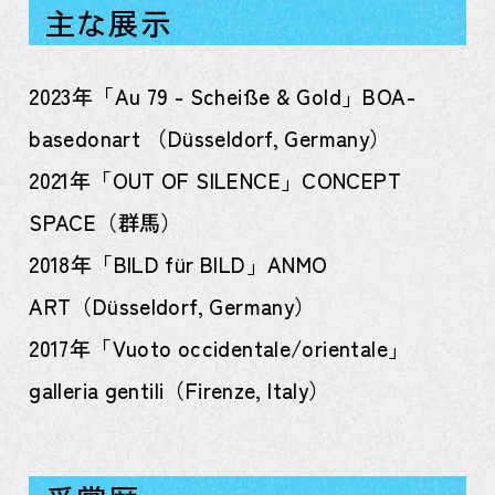
主な展示
2023年「Au 79 - Scheiße & Gold」BOA-
basedonart （Düsseldorf, Germany）
2021年「OUT OF SILENCE」CONCEPT
SPACE（群馬）
2018年「BILD für BILD」ANMO
ART（Düsseldorf, Germany）
2017年「Vuoto occidentale/orientale」
galleria gentili（Firenze, Italy）