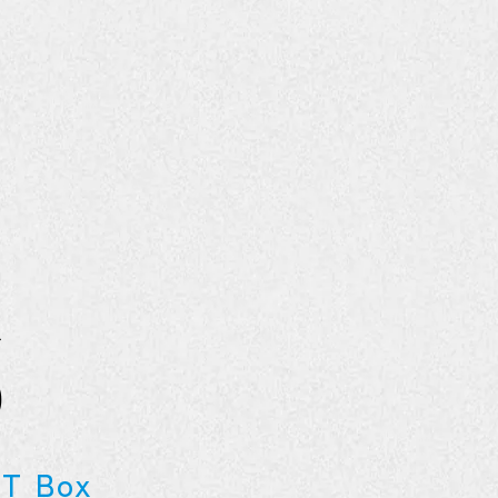
S
 Box