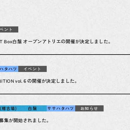
ベント
TART Box白鬚 オープンアトリエの開催が決定しました。
ハタハツ
イベント
HIBITION vol.６の開催が決定しました。
(稽古場)
白鬚
ササハタハツ
お知らせ
募集が開始されました。