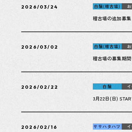
白鬚(稽古場)
お
2026/03/24
稽古場の追加募集
白鬚(稽古場)
お
2026/03/02
稽古場の募集期間
白鬚
イ
2026/02/22
3月22日(日) S
ササハタハツ
イ
2026/02/16