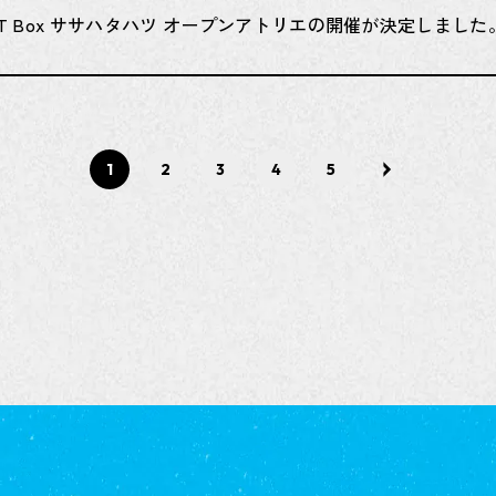
TART Box ササハタハツ オープンアトリエの開催が決定しました
1
2
3
4
5