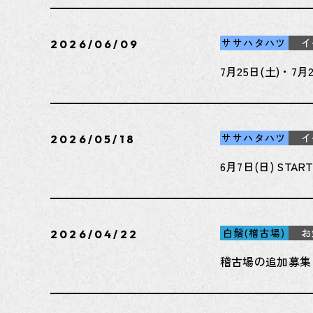
ササハタハツ
イ
2026/06/09
7月25日(土)・7
ササハタハツ
イ
2026/05/18
6月7日(日) ST
白鬚(稽古場)
お
2026/04/22
稽古場の追加募集