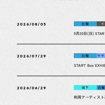
白鬚
イ
2026/08/05
9月20日(日) S
白鬚
ササ
2026/07/29
START Box EX
坂下
白鬚
2026/06/29
利用アーティスト