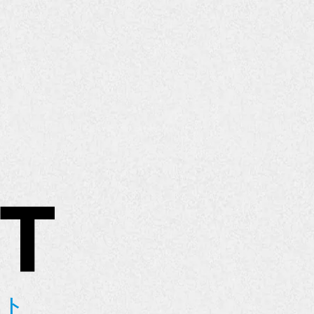
ST
スト